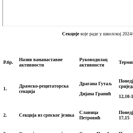
Секције
које раде у школској 2024
Назив вананаставне
Руководилац
Р.бр.
Терми
активности
активности
Понедј
Драгана Гутаљ
Драмско-рецитаторска
сријед
1.
секција
Дијана Гранић
12,10-
Славица
Понедј
2.
Секција из српског језика
Петровић
17,15