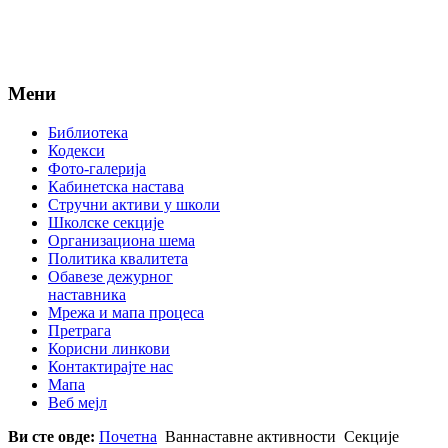
Мени
Библиотека
Кодекси
Фото-галерија
Кабинетска настава
Стручни активи у школи
Школске секције
Организациона шема
Политика квалитета
Обавезе дежурног
наставника
Мрежа и мапа процеса
Претрага
Корисни линкови
Контактирајте нас
Мапа
Веб мејл
Ви сте овде:
Почетна
Ваннаставне активности
Секције