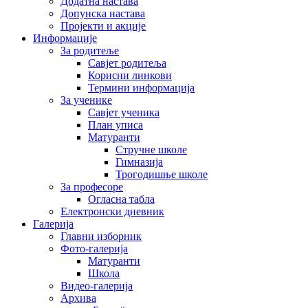
Додатна настава
Допунска настава
Пројекти и акције
Информације
За родитеље
Савјет родитеља
Корисни линкови
Термини информација
За ученике
Савјет ученика
План уписа
Матуранти
Стручне школе
Гимназија
Трогодишње школе
За професоре
Огласна табла
Електронски дневник
Галерија
Главни изборник
Фото-галерија
Матуранти
Школа
Видео-галерија
Архива