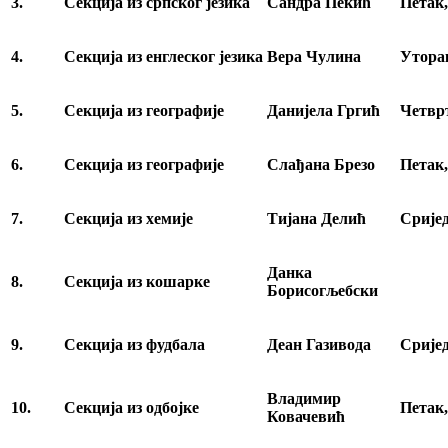
3.
Секција из српског језика
Сандра Пекић
Петак
4.
Секција из енглеског језика
Вера Чулина
Утора
5.
Секција из географије
Данијела Гргић
Четвр
6.
Секција из географије
Слађана Брезо
Петак
7.
Секција из хемије
Тијана Делић
Срије
Данка
8.
Секција из кошарке
Борисогљебски
9.
Секција из фудбала
Деан Газивода
Срије
Владимир
1
0
.
Секција из одбојке
Петак
Ковачевић