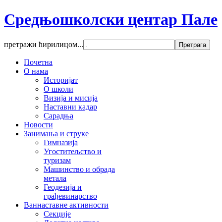
Средњошколски центар Пале
претражи ћирилицом...
Почетна
О нама
Историјат
О школи
Визија и мисија
Наставни кадар
Сарадња
Новости
Занимања и струке
Гимназија
Угоститељство и
туризам
Машинство и обрада
метала
Геодезија и
грађевинарство
Ваннаставне активности
Секције