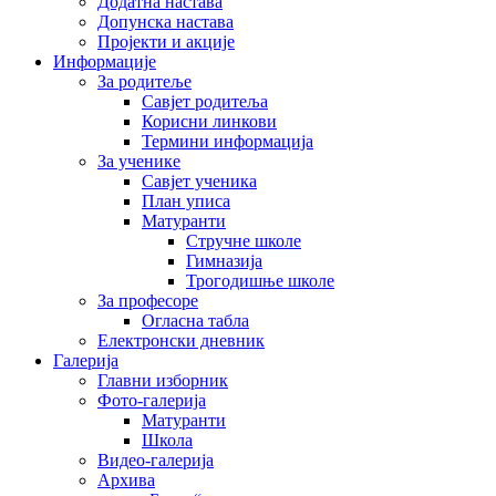
Додатна настава
Допунска настава
Пројекти и акције
Информације
За родитеље
Савјет родитеља
Корисни линкови
Термини информација
За ученике
Савјет ученика
План уписа
Матуранти
Стручне школе
Гимназија
Трогодишње школе
За професоре
Огласна табла
Електронски дневник
Галерија
Главни изборник
Фото-галерија
Матуранти
Школа
Видео-галерија
Архива