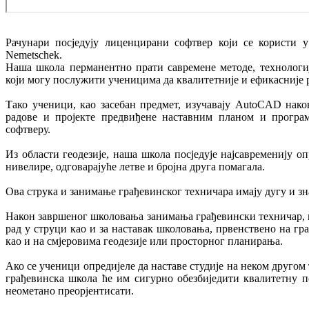
Рачунари посједују лиценцирани софтвер који се користи
Nemetschek.
Наша школа перманентно прати савремене методе, технологиј
који могу послужити ученицима да квалитетније и ефикасније р
Тако ученици, као засебан предмет, изучавају AutoCAD нак
радове и пројекте предвиђене наставним планом и програ
софтверу.
Из области геодезије, наша школа посједује најсавременију о
нивелире, одговарајуће летве и бројна друга помагала.
Ова струка и занимање грађевинског техничара имају дугу и з
Након завршеног школовања занимања грађевински техничар, 
рад у струци као и за наставак школовања, првенствено на гр
као и на смјеровима геодезије или просторног планирања.
Ако се ученици опредијеле да наставе студије на неком друго
грађевинска школа ће им сигурно обезбиједити квалитетну п
неометано преорјентисати.