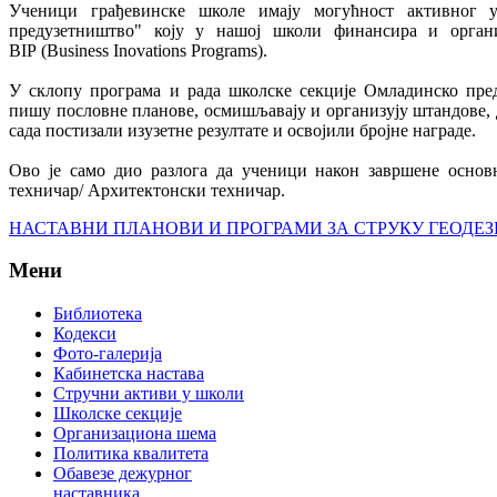
Ученици грађевинске школе имају могућност активног 
предузетништво" коју у нашој школи финансира и органи
BIP (Business Inovations Programs).
У склопу програма и рада школске секције Омладинско пре
пишу пословне планове, осмишљавају и организују штандове, д
сада постизали изузетне резултате и освојили бројне награде.
Ово је само дио разлога да ученици након завршене основ
техничар/ Архитектонски техничар.
НАСТАВНИ ПЛАНОВИ И ПРОГРАМИ ЗА СТРУКУ ГЕОДЕЗ
Мени
Библиотека
Кодекси
Фото-галерија
Кабинетска настава
Стручни активи у школи
Школске секције
Организациона шема
Политика квалитета
Обавезе дежурног
наставника