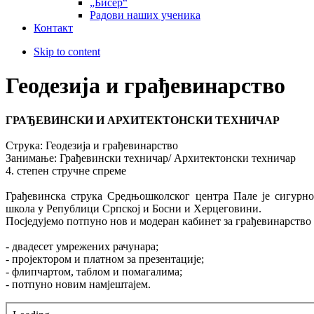
„Бисер“
Радови наших ученика
Контакт
Skip to content
Геодезија и грађевинарство
ГРАЂЕВИНСKИ И АРХИТЕКТОНСКИ ТЕХНИЧАР
Струка: Геодезија и грађевинарство
Занимање: Грађевински техничар/ Архитектонски техничар
4. степен стручне спреме
Грађевинска струка Средњошколског центра Пале је сигурно
школа у Републици Српској и Босни и Херцеговини.
Посједујемо потпуно нов и модеран кабинет за грађевинарство
- двадесет умрежених рачунара;
- пројектором и платном за презентације;
- флипчартом, таблом и помагалима;
- потпуно новим намјештајем.