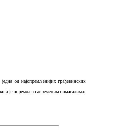
 једна од најопремљенијих грађевинских
 који је опремљен савременим помагалима: