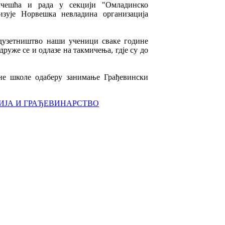
учешћа и рада у секцији "Омладинско
зује Норвешка невладина организација
дузетништво наши ученици сваке године
руже се и одлазе на такмичења, гдје су до
не школе одаберу занимање Грађевински
ИЈА И ГРАЂЕВИНАРСТВО