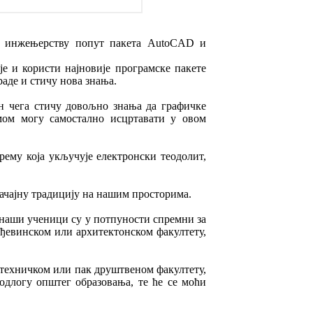
 у инжењерству попут пакета AutoCAD и
е и користи најновије програмске пакете
аде и стичу нова знања.
он чега стичу довољно знања да графичке
мом могу самостално исцртавати у овом
прему која укључује електронски теодолит,
начајну традицију на нашим просторима.
наши ученици су у потпуности спремни за
ађевинском или архитектонском факултету,
м техничком или пак друштвеном факултету,
одлогу општег образовања, те ће се моћи