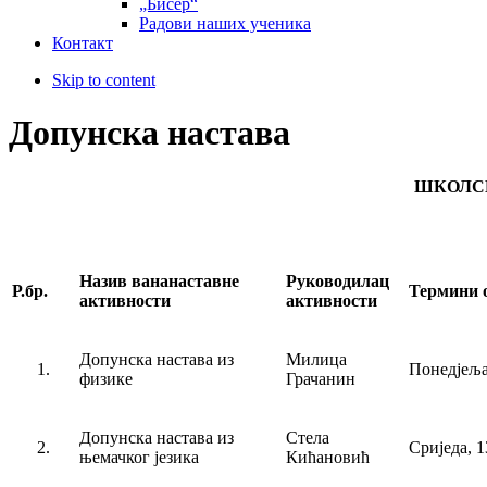
„Бисер“
Радови наших ученика
Контакт
Skip to content
Допунска настава
ШКОЛСКА
Назив вананаставне
Руководилац
Р.бр.
Термини 
активности
активности
Допунска настава из
Милица
1.
Понедјеља
физике
Грачанин
Допунска настава из
Стела
2.
Сриједа, 1
њемачког језика
Кићановић