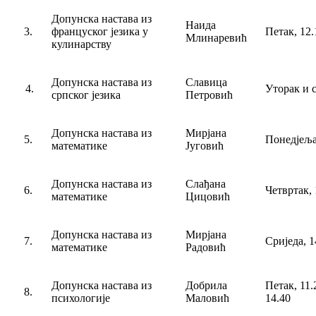
Допунска настава из
Наида
3.
француског језика у
Петак, 12.
Млинаревић
кулинарству
Допунска настава из
Славица
4.
Уторак и с
српског језика
Петровић
Допунска настава из
Мирјана
5.
Понедјељак
математике
Југовић
Допунска настава из
Слађана
6.
Четвртак, 
математике
Цицовић
Допунска настава из
Мирјана
7.
Сриједа, 1
математике
Радовић
Допунска настава из
Добрила
Петак, 11.
8.
психологије
Маловић
14.40