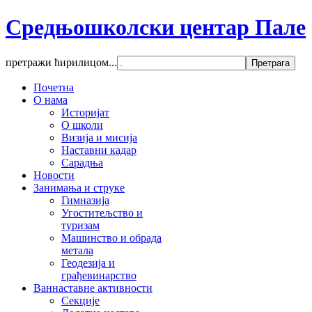
Средњошколски центар Пале
претражи ћирилицом...
Почетна
О нама
Историјат
О школи
Визија и мисија
Наставни кадар
Сарадња
Новости
Занимања и струке
Гимназија
Угоститељство и
туризам
Машинство и обрада
метала
Геодезија и
грађевинарство
Ваннаставне активности
Секције