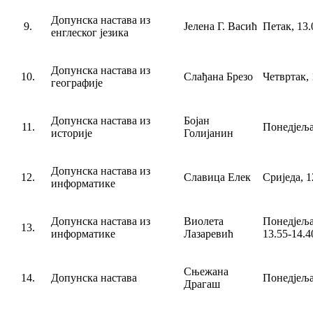
Допунска настава из
9.
Јелена Г. Васић
Петак, 13.
енглеског језика
Допунска настава из
10.
Слађана Брезо
Четвртак, 
географије
Допунска настава из
Бојан
11.
Понедјеља
историје
Голијанин
Допунска настава из
12.
Славица Елек
Сриједа, 1
информатике
Допунска настава из
Виолета
Понедјеља
13.
информатике
Лазаревић
13.55-14.4
Сњежана
14.
Допунска настава
Понедјеља
Драгаш