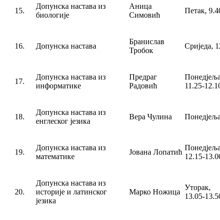
Допунска настава из
Аница
15.
Петак, 9.4
биологије
Симовић
Бранислав
16.
Допунска настава
Сриједа, 1
Тробок
Допунска настава из
Предраг
Понедјеља
17.
информатике
Радовић
11.25-12.1
Допунска настава из
18.
Вера Чулина
Понедјеља
енглеског језика
Допунска настава из
Понедјеља
19.
Јована Лопатић
математике
12.15-13.0
Допунска настава из
Уторак
20.
историје и латинског
Марко Ножица
13.05-13.5
језика