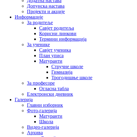
Додатна настава
Допунска настава
Пројекти и акције
Информације
За родитеље
Савјет родитеља
Корисни линкови
Термини информација
За ученике
Савјет ученика
План уписа
Матуранти
Стручне школе
Гимназија
Трогодишње школе
За професоре
Огласна табла
Електронски дневник
Галерија
Главни изборник
Фото-галерија
Матуранти
Школа
Видео-галерија
Архива