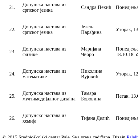
Допунска настава из
21.
Сандра Пекић
Понедјељак
српског језика
Допунска настава из
Јелена
22.
Уторак, 13
српског језика
Парађина
Допунска настава из
Маријана
Понедјељ
23.
физике
Чворо
18.10-18.5
Допунска настава из
Николина
24.
Уторак, 12
математике
Вујовић
Допунска настава из
Тамара
25.
Петак, 13.
мултимедијалног дизајна
Боровина
Допунскс настава из
26.
Тијана Делић
Понедјеља
хемија
© 2015 Srednjoškolski centar Pale. Sva prava zadržana. Dizajn
Palel