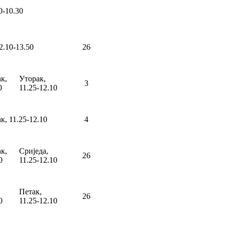
0-10.30
2.10-13.50
26
к,
Уторак,
3
0
11.25-12.10
к, 11.25-12.10
4
к,
Сриједа,
26
0
11.25-12.10
,
Петак,
26
0
11.25-12.10