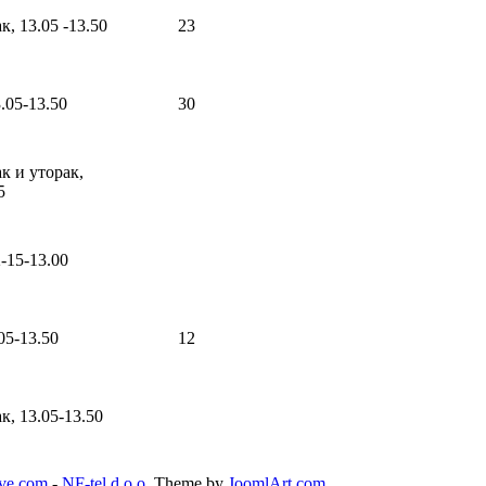
, 13.05 -13.50
23
.05-13.50
30
ак и уторак,
5
-15-13.00
05-13.50
12
к, 13.05-13.50
ive.com
-
NF-tel d.o.o.
Theme by
JoomlArt.com
.