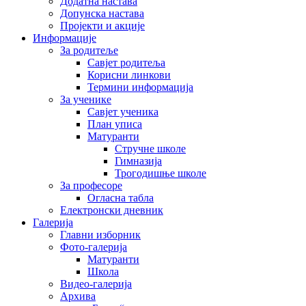
Додатна настава
Допунска настава
Пројекти и акције
Информације
За родитеље
Савјет родитеља
Корисни линкови
Термини информација
За ученике
Савјет ученика
План уписа
Матуранти
Стручне школе
Гимназија
Трогодишње школе
За професоре
Огласна табла
Електронски дневник
Галерија
Главни изборник
Фото-галерија
Матуранти
Школа
Видео-галерија
Архива