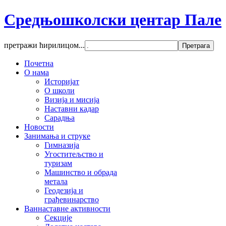
Средњошколски центар Пале
претражи ћирилицом...
Почетна
О нама
Историјат
О школи
Визија и мисија
Наставни кадар
Сарадња
Новости
Занимања и струке
Гимназија
Угоститељство и
туризам
Машинство и обрада
метала
Геодезија и
грађевинарство
Ваннаставне активности
Секције