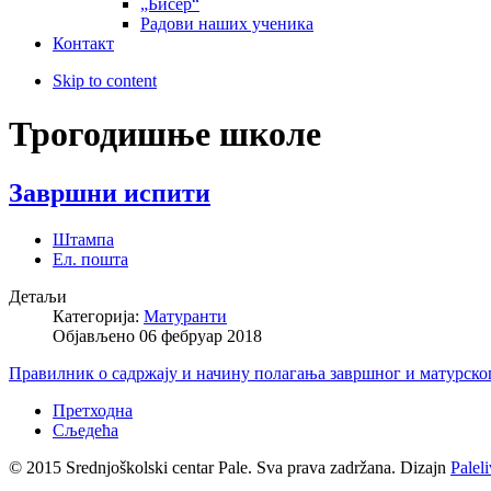
„Бисер“
Радови наших ученика
Контакт
Skip to content
Трогодишње школе
Завршни испити
Штампа
Ел. пошта
Детаљи
Категорија:
Матуранти
Објављено
06 фебруар 2018
Правилник о садржају и начину полагања завршног и матурск
Претходна
Сљедећа
© 2015 Srednjoškolski centar Pale. Sva prava zadržana. Dizajn
Palel