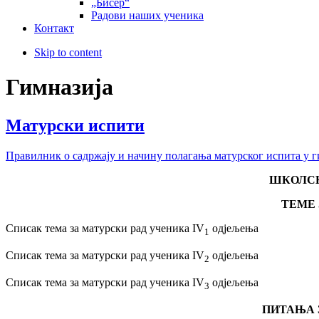
„Бисер“
Радови наших ученика
Контакт
Skip to content
Гимназија
Матурски испити
Правилник о садржају и начину полагања матурског испита у 
ШКОЛСКА
ТЕМЕ 
Списак тема за матурски рад ученика IV
одјељења
1
Списак тема за матурски рад ученика IV
одјељења
2
Списак тема за матурски рад ученика IV
одјељења
3
ПИТАЊА 