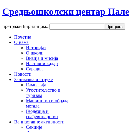
Средњошколски центар Пале
претражи ћирилицом...
Почетна
О нама
Историјат
О школи
Визија и мисија
Наставни кадар
Сарадња
Новости
Занимања и струке
Гимназија
Угоститељство и
туризам
Машинство и обрада
метала
Геодезија и
грађевинарство
Ваннаставне активности
Секције