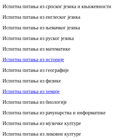
Испитна питања из српског језика и књижевности
Испитна питања из енглеског језика
Испитна питања из њемачког језика
Испитна питања из руског језика
Испитна питања из математике
Испитна питања из историје
Испитна питања из географије
Испитна питања из физике
Испитна питања из хемије
Испитна питања из биологије
Испитна питања из рачунарства и информатике
Испитна питања из музичке културе
Испитна питања из ликовне културе