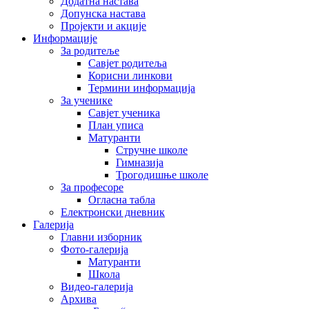
Додатна настава
Допунска настава
Пројекти и акције
Информације
За родитеље
Савјет родитеља
Корисни линкови
Термини информација
За ученике
Савјет ученика
План уписа
Матуранти
Стручне школе
Гимназија
Трогодишње школе
За професоре
Огласна табла
Електронски дневник
Галерија
Главни изборник
Фото-галерија
Матуранти
Школа
Видео-галерија
Архива