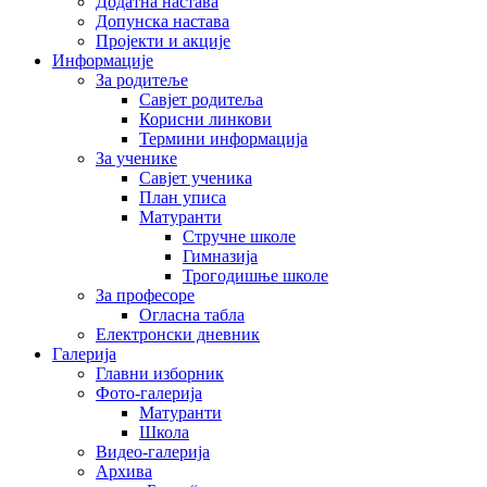
Додатна настава
Допунска настава
Пројекти и акције
Информације
За родитеље
Савјет родитеља
Корисни линкови
Термини информација
За ученике
Савјет ученика
План уписа
Матуранти
Стручне школе
Гимназија
Трогодишње школе
За професоре
Огласна табла
Електронски дневник
Галерија
Главни изборник
Фото-галерија
Матуранти
Школа
Видео-галерија
Архива