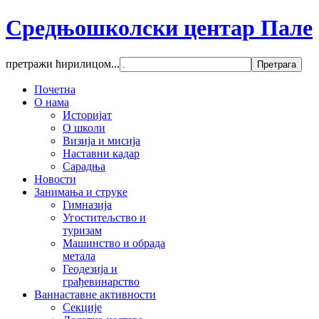
Средњошколски центар Пале
претражи ћирилицом...
Почетна
О нама
Историјат
О школи
Визија и мисија
Наставни кадар
Сарадња
Новости
Занимања и струке
Гимназија
Угоститељство и
туризам
Машинство и обрада
метала
Геодезија и
грађевинарство
Ваннаставне активности
Секције